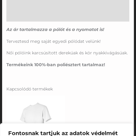
További információk
Vélemények (0)
Az ár tartalmazza a pólót és a nyomatot is!
Terveztesd meg saját egyedi pólódat velünk!
Női pólóink karcsúsított derekúak és kör nyakkivágásúak.
Termékeink 100%-ban poliésztert tartalmaz!
Kapcsolódó termékek
Ártartomány:
8350 Ft
-
8750 Ft
Fontosnak tartjuk az adatok védelmét