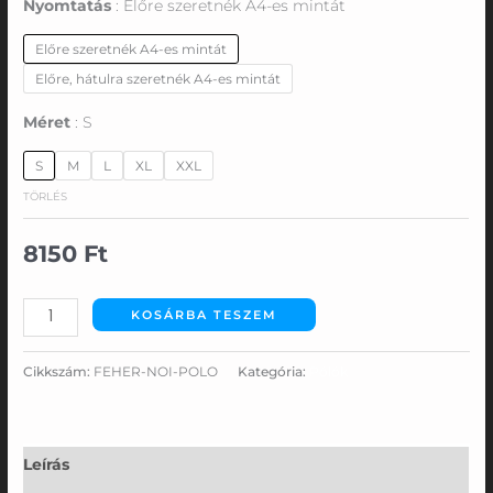
Nyomtatás
Előre szeretnék A4-es mintát
Előre szeretnék A4-es mintát
Előre, hátulra szeretnék A4-es mintát
Méret
S
S
M
L
XL
XXL
TÖRLÉS
8150
Ft
KOSÁRBA TESZEM
Cikkszám:
FEHER-NOI-POLO
Kategória:
Pólók
Leírás