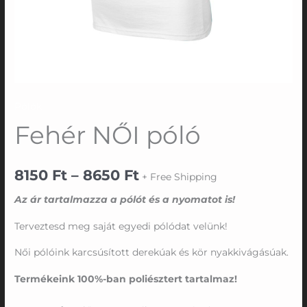
Pólók
Fehér NŐI póló
8150
Ft
–
8650
Ft
+ Free Shipping
Az ár tartalmazza a pólót és a nyomatot is!
Terveztesd meg saját egyedi pólódat velünk!
Női pólóink karcsúsított derekúak és kör nyakkivágásúak.
Termékeink 100%-ban poliésztert tartalmaz!