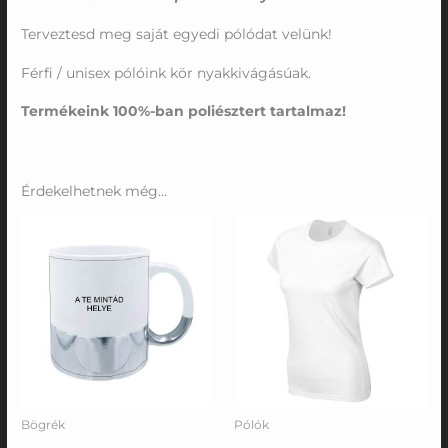
Terveztesd meg saját egyedi pólódat velünk!
Férfi / unisex pólóink kör nyakkivágásúak.
Termékeink 100%-ban poliésztert tartalmaz!
Érdekelhetnek még…
Ártartomány:
Ártartomány:
5000 Ft
8150 Ft
-
-
5500 Ft
8650 Ft
Bögrék
Pólók