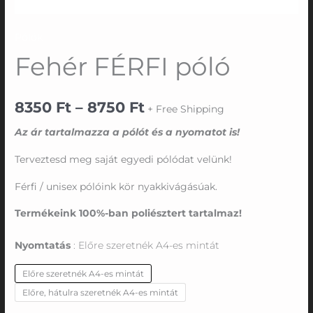
Pólók
Fehér FÉRFI póló
8350
Ft
–
8750
Ft
+ Free Shipping
Az ár tartalmazza a pólót és a nyomatot is!
Terveztesd meg saját egyedi pólódat velünk!
Férfi / unisex pólóink kör nyakkivágásúak.
Termékeink 100%-ban poliésztert tartalmaz!
Nyomtatás
Előre szeretnék A4-es mintát
Előre szeretnék A4-es mintát
Előre, hátulra szeretnék A4-es mintát