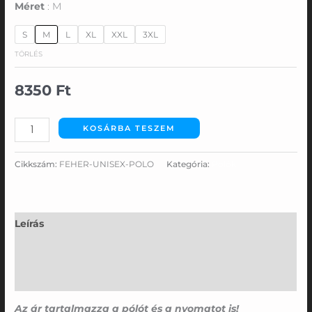
Méret
M
S
M
L
XL
XXL
3XL
TÖRLÉS
8350
Ft
KOSÁRBA TESZEM
Cikkszám:
FEHER-UNISEX-POLO
Kategória:
Pólók
Leírás
További információk
Vélemények (0)
Az ár tartalmazza a pólót és a nyomatot is!